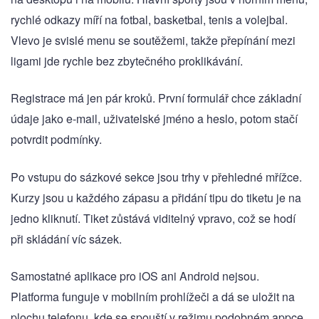
rychlé odkazy míří na fotbal, basketbal, tenis a volejbal.
Vlevo je svislé menu se soutěžemi, takže přepínání mezi
ligami jde rychle bez zbytečného proklikávání.
Registrace má jen pár kroků. První formulář chce základní
údaje jako e-mail, uživatelské jméno a heslo, potom stačí
potvrdit podmínky.
Po vstupu do sázkové sekce jsou trhy v přehledné mřížce.
Kurzy jsou u každého zápasu a přidání tipu do tiketu je na
jedno kliknutí. Tiket zůstává viditelný vpravo, což se hodí
při skládání víc sázek.
Samostatné aplikace pro iOS ani Android nejsou.
Platforma funguje v mobilním prohlížeči a dá se uložit na
plochu telefonu, kde se spouští v režimu podobném appce.