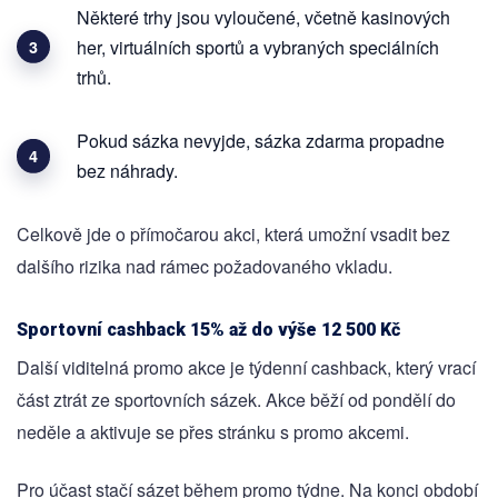
Některé trhy jsou vyloučené, včetně kasinových
her, virtuálních sportů a vybraných speciálních
trhů.
Pokud sázka nevyjde, sázka zdarma propadne
bez náhrady.
Celkově jde o přímočarou akci, která umožní vsadit bez
dalšího rizika nad rámec požadovaného vkladu.
Sportovní cashback 15% až do výše 12 500 Kč
Další viditelná promo akce je týdenní cashback, který vrací
část ztrát ze sportovních sázek. Akce běží od pondělí do
neděle a aktivuje se přes stránku s promo akcemi.
Pro účast stačí sázet během promo týdne. Na konci období