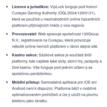
Licence a jurisdikce:
VipLuck funguje pod licencí
Curaçao Gaming Authority (OGL/2024/129/0131),
která se používá u mezinárodních online hazardních
platforem přijímajících hráče z více regionů.
Provozovatel:
Web spravuje společnost 130Group
N.V., registrovaná na Curaçau, která provozuje
několik online herních platforem v rámci stejné sítě.
Kasino sekce:
Sázková sekce je součástí širší
platformy, kde najdete také sloty, stolní hry, jackpoty a
živé kasino. Vše funguje pod jedním účtem a se
společnou peněženkou.
Mobilní přístup:
Samostatná aplikace pro iOS ani
Android není k dispozici. Platforma běží v mobilně
optimalizovaném prohlížeči a lze ji uložit na plochu
telefonu jako zkratku.