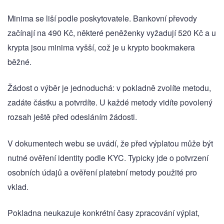
Minima se liší podle poskytovatele. Bankovní převody
začínají na 490 Kč, některé peněženky vyžadují 520 Kč a u
krypta jsou minima vyšší, což je u krypto bookmakera
běžné.
Žádost o výběr je jednoduchá: v pokladně zvolíte metodu,
zadáte částku a potvrdíte. U každé metody vidíte povolený
rozsah ještě před odesláním žádosti.
V dokumentech webu se uvádí, že před výplatou může být
nutné ověření identity podle KYC. Typicky jde o potvrzení
osobních údajů a ověření platební metody použité pro
vklad.
Pokladna neukazuje konkrétní časy zpracování výplat,