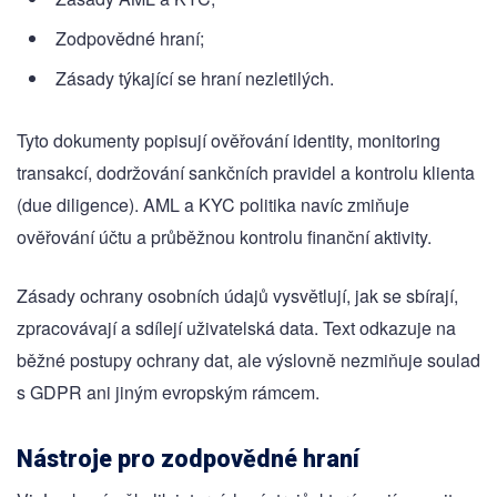
Zodpovědné hraní;
Zásady týkající se hraní nezletilých.
Tyto dokumenty popisují ověřování identity, monitoring
transakcí, dodržování sankčních pravidel a kontrolu klienta
(due diligence). AML a KYC politika navíc zmiňuje
ověřování účtu a průběžnou kontrolu finanční aktivity.
Zásady ochrany osobních údajů vysvětlují, jak se sbírají,
zpracovávají a sdílejí uživatelská data. Text odkazuje na
běžné postupy ochrany dat, ale výslovně nezmiňuje soulad
s GDPR ani jiným evropským rámcem.
Nástroje pro zodpovědné hraní