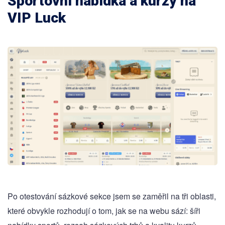
Sportovní nabídka a kurzy na
VIP Luck
Po otestování sázkové sekce jsem se zaměřil na tři oblasti,
které obvykle rozhodují o tom, jak se na webu sází: šíři