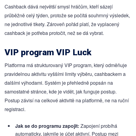
Cashback dává největší smysl hráčům, kteří sázejí
průběžně celý týden, protože se počítá souhrnný výsledek,
ne jednotlivé tikety. Zároveň pořád platí, že vyplacený
cashback je potřeba protočit, než se dá vybrat.
VIP program VIP Luck
Platforma má strukturovaný VIP program, který odměňuje
pravidelnou aktivitu vyššími limity výběru, cashbackem a
dalšími výhodami. Systém je přehledně popsán na
samostatné stránce, kde je vidět, jak funguje postup.
Postup závisí na celkové aktivitě na platformě, ne na ruční
registraci.
Jak se do programu zapojit:
Zapojení probíhá
automaticky, jakmile je účet aktivní. Postup mezi