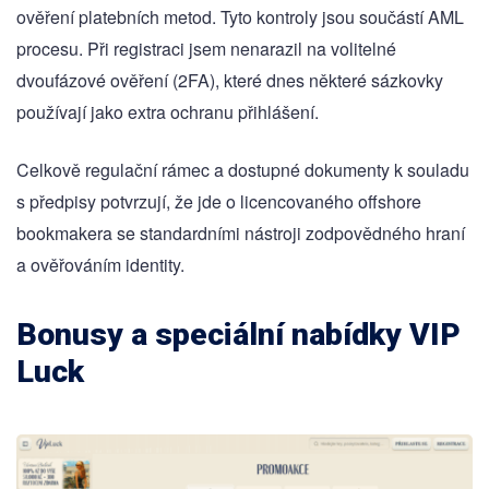
ověření platebních metod. Tyto kontroly jsou součástí AML
procesu. Při registraci jsem nenarazil na volitelné
dvoufázové ověření (2FA), které dnes některé sázkovky
používají jako extra ochranu přihlášení.
Celkově regulační rámec a dostupné dokumenty k souladu
s předpisy potvrzují, že jde o licencovaného offshore
bookmakera se standardními nástroji zodpovědného hraní
a ověřováním identity.
Bonusy a speciální nabídky VIP
Luck