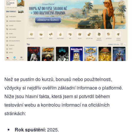
Než se pustím do kurzů, bonusů nebo použitelnosti,
vždycky si nejdřív ověřím základní informace o platformě.
Níže jsou hlavní fakta, která jsem si potvrdil během
testování webu a kontrolou informací na oficiálních
stránkách:
Rok spuštění:
2025.