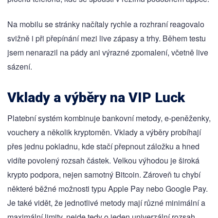
Na mobilu se stránky načítaly rychle a rozhraní reagovalo
svižně i při přepínání mezi live zápasy a trhy. Během testu
jsem nenarazil na pády ani výrazné zpomalení, včetně live
sázení.
Vklady a výběry na VIP Luck
Platební systém kombinuje bankovní metody, e-peněženky,
vouchery a několik kryptoměn. Vklady a výběry probíhají
přes jednu pokladnu, kde stačí přepnout záložku a hned
vidíte povolený rozsah částek. Velkou výhodou je široká
krypto podpora, nejen samotný Bitcoin. Zároveň tu chybí
některé běžné možnosti typu Apple Pay nebo Google Pay.
Je také vidět, že jednotlivé metody mají různé minimální a
maximální limity, nejde tedy o jeden univerzální rozsah.