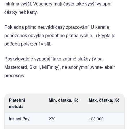
minima vyšší. Vouchery mají často také vyšší vstupní
částky než karty.
Pokladna přímo neuvádí časy zpracování. U karet a
peněženek obvykle proběhne platba rychle, u krypta je
potřeba potvrzení v síti.
Poskytovatelé vypadají jako známé služby (Visa,
Mastercard, Skrill, MiFinity), ne anonymní „white-label“
procesory.
Platební
Min. částka, Kč
Max. částka, Kč
metoda
Instant Pay
270
123 000