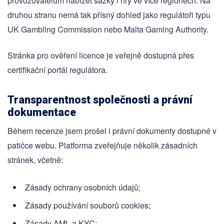
provozovatelům nabízet sázky i hry ve více regionech. Na
druhou stranu nemá tak přísný dohled jako regulátoři typu
UK Gambling Commission nebo Malta Gaming Authority.
Stránka pro ověření licence je veřejně dostupná přes
certifikační portál regulátora.
Transparentnost společnosti a právní
dokumentace
Během recenze jsem prošel i právní dokumenty dostupné v
patičce webu. Platforma zveřejňuje několik zásadních
stránek, včetně:
Zásady ochrany osobních údajů;
Zásady používání souborů cookies;
Zásady AML a KYC;