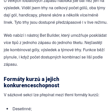
U velkých fotbalových zápasů nabídka jde dál než jen na
výsledek. Viděl jsem trhy na celkový počet gólů, oba týmy
dají gól, handicapy, přesné skóre a několik více/méně
linek. Tyto trhy jsou dostupné předzápasové i v live režimu.
Web nabízí i nástroj Bet Builder, který umožňuje poskládat
více tipů z jednoho zápasu do jednoho tiketu. Nejčastěji
jde kombinovat góly, výsledek a týmové trhy. Funkce běží
plynule, i když počet dostupných kombinací se liší podle
zápasu.
Formáty kurzů a jejich
konkurenceschopnost
V sázkové sekci lze přepínat mezi třemi formáty kurzů:
Desetinné;